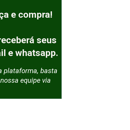
nça e compra!
eceberá seus 
il e whatsapp.
 plataforma, basta 
 nossa equipe via 